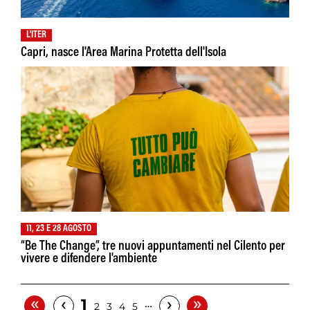
L'ITER
Capri, nasce l'Area Marina Protetta dell'Isola
11, 23 E 28 AGOSTO
“Be The Change”, tre nuovi appuntamenti nel Cilento per
vivere e difendere l'ambiente
«
»
‹
›
1
…
2
3
4
5