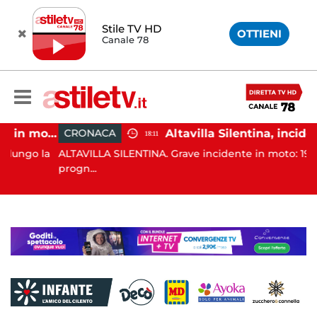
Stile TV HD
OTTIENI
Canale 78
Castellabate, incidente in moto: 27enne in ospedale
Altavilla Silentina, incidente in moto nella notte: 19enne in prognosi riservata
CRONACA
18:11
 la
ALTAVILLA SILENTINA. Grave incidente in moto: 19enne in
progn...