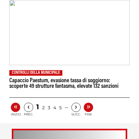
CONTROLLI DELLA MUNICIPALE
Capaccio Paestum, evasione tassa di soggiorno:
scoperte 49 strutture fantasma, elevate 132 sanzioni
«
»
‹
›
1
…
2
3
4
5
INIZIO
PREC.
SUCC.
FINE