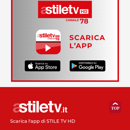
SCARICA
L’APP
Scarica l'app di STILE TV HD