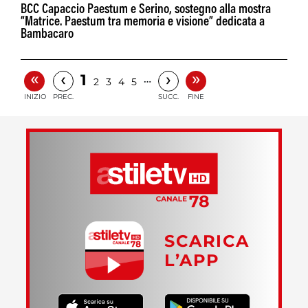
BCC Capaccio Paestum e Serino, sostegno alla mostra
“Matrice. Paestum tra memoria e visione” dedicata a
Bambacaro
«
»
‹
›
1
…
2
3
4
5
INIZIO
PREC.
SUCC.
FINE
SCARICA
L’APP