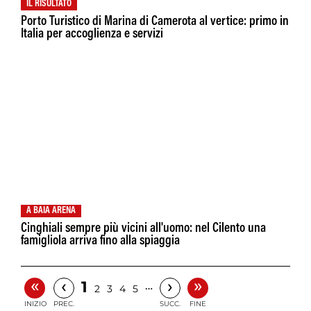
IL RISULTATO
Porto Turistico di Marina di Camerota al vertice: primo in
Italia per accoglienza e servizi
A BAIA ARENA
Cinghiali sempre più vicini all'uomo: nel Cilento una
famigliola arriva fino alla spiaggia
«
»
‹
›
1
…
2
3
4
5
INIZIO
PREC.
SUCC.
FINE