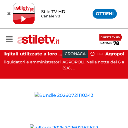
Stile TV HD
OTTIENI
Canale 78
Firme digitali utilizzate a loro insaputa: 9 indagati nel Vallo di Diano
CRONACA
11:33
ori e amministratori
AGROPOLI. Nella notte del 6 agosto scors
(SA), ...