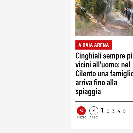
A BAIA ARENA
Cinghiali sempre p
vicini all'uomo: nel
Cilento una famigli
arriva fino alla
spiaggia
«
‹
1
…
2
3
4
5
INIZIO
PREC.