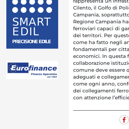
rappresenta un’infrast
Cilento, il Golfo di Pol
Campania, soprattutto 
Regione Campania ha s
ferroviari capaci di ga
dei territori. Per ques
come ha fatto negli a
fondamentali per cittad
economici. In questa 
collaborazione istituz
comune deve essere quel
adeguati e collegamen
come ogni anno, conf
dei collegamenti ferrov
con attenzione l’effici