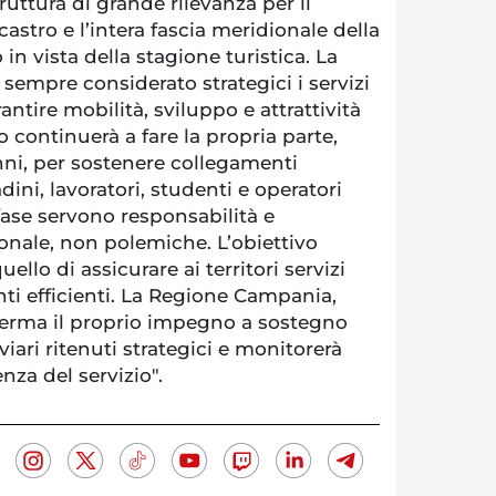
ruttura di grande rilevanza per il
icastro e l’intera fascia meridionale della
in vista della stagione turistica. La
empre considerato strategici i servizi
rantire mobilità, sviluppo e attrattività
to continuerà a fare la propria parte,
nni, per sostenere collegamenti
ini, lavoratori, studenti e operatori
fase servono responsabilità e
ionale, non polemiche. L’obiettivo
lo di assicurare ai territori servizi
ti efficienti. La Regione Campania,
erma il proprio impegno a sostegno
iari ritenuti strategici e monitorerà
enza del servizio".