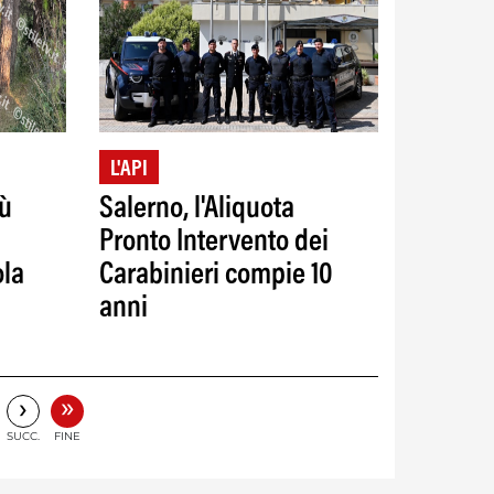
L'API
iù
Salerno, l'Aliquota
Pronto Intervento dei
ola
Carabinieri compie 10
anni
»
›
SUCC.
FINE