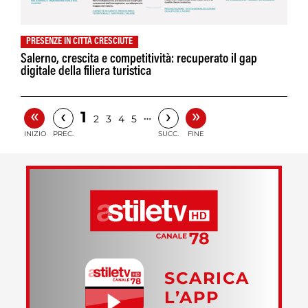
PRESENZE IN CITTÀ CRESCIUTE
Salerno, crescita e competitività: recuperato il gap
digitale della filiera turistica
«
»
‹
›
1
…
2
3
4
5
INIZIO
PREC.
SUCC.
FINE
SCARICA
L’APP