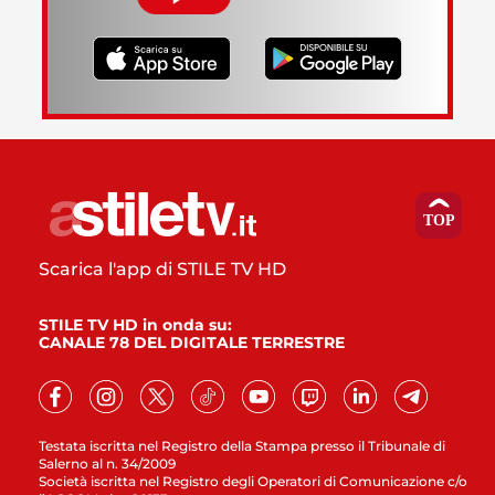
Scarica l'app di STILE TV HD
STILE TV HD in onda su:
CANALE 78 DEL DIGITALE TERRESTRE
Testata iscritta nel Registro della Stampa presso il Tribunale di
Salerno al n. 34/2009
Società iscritta nel Registro degli Operatori di Comunicazione c/o