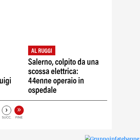
AL RUGGI
Salerno, colpito da una
scossa elettrica:
uigi
44enne operaio in
ospedale
»
›
SUCC.
FINE