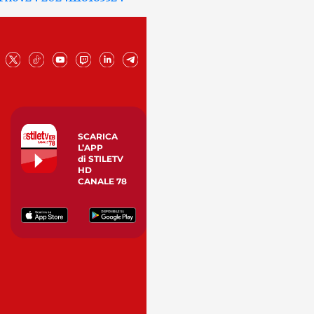
SCARICA
L’APP
di STILETV
HD
CANALE 78