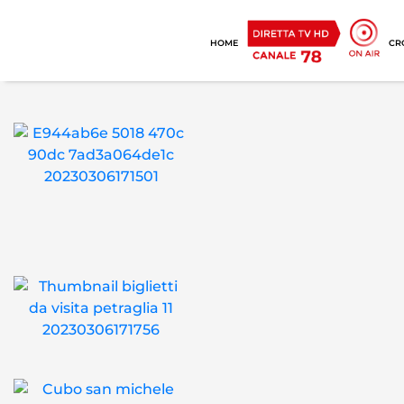
HOME
CR