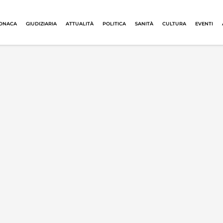
ONACA
GIUDIZIARIA
ATTUALITÀ
POLITICA
SANITÀ
CULTURA
EVENTI