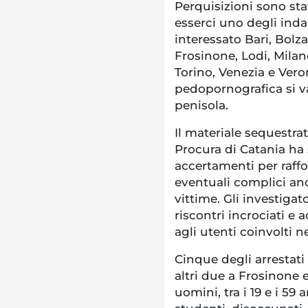
Perquisizioni sono sta
esserci uno degli inda
interessato Bari, Bolz
Frosinone, Lodi, Milan
Torino, Venezia e Vero
pedopornografica si v
penisola.
Il materiale sequestrat
Procura di Catania ha 
accertamenti per raffo
eventuali complici anc
vittime. Gli investiga
riscontri incrociati e a
agli utenti coinvolti n
Cinque degli arrestati 
altri due a Frosinone 
uomini, tra i 19 e i 59 