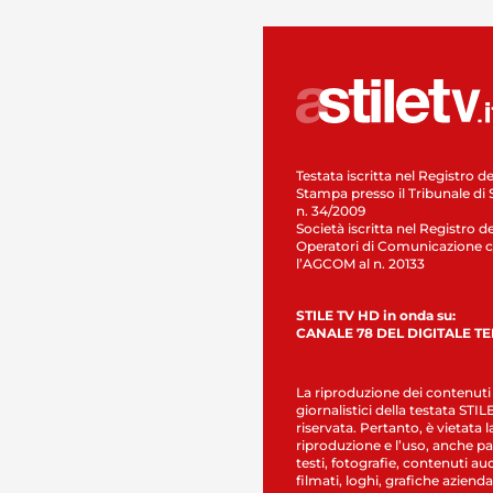
Testata iscritta nel Registro de
Stampa presso il Tribunale di 
n. 34/2009
Società iscritta nel Registro de
Operatori di Comunicazione c
l’AGCOM al n. 20133
STILE TV HD in onda su:
CANALE 78 DEL DIGITALE T
La riproduzione dei contenuti
giornalistici della testata STI
riservata. Pertanto, è vietata l
riproduzione e l’uso, anche par
testi, fotografie, contenuti au
filmati, loghi, grafiche aziendal