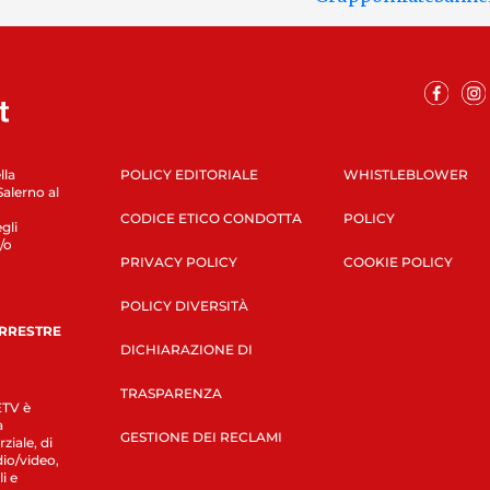
lla
POLICY EDITORIALE
WHISTLEBLOWER
Salerno al
CODICE ETICO CONDOTTA
POLICY
gli
/o
PRIVACY POLICY
COOKIE POLICY
POLICY DIVERSITÀ
ERRESTRE
DICHIARAZIONE DI
TRASPARENZA
LETV è
a
GESTIONE DEI RECLAMI
ziale, di
dio/video,
i e