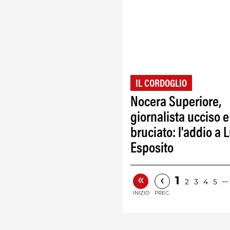
IL CORDOGLIO
Nocera Superiore,
giornalista ucciso e
bruciato: l'addio a L
Esposito
«
‹
1
…
2
3
4
5
INIZIO
PREC.