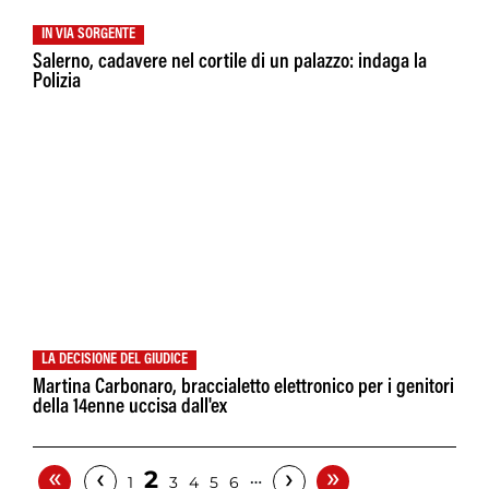
IN VIA SORGENTE
Salerno, cadavere nel cortile di un palazzo: indaga la
Polizia
LA DECISIONE DEL GIUDICE
Martina Carbonaro, braccialetto elettronico per i genitori
della 14enne uccisa dall'ex
«
»
‹
›
2
…
1
3
4
5
6