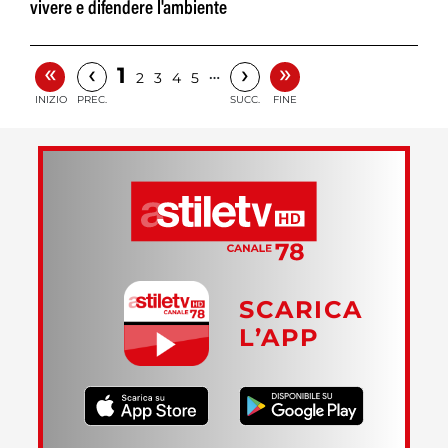
vivere e difendere l'ambiente
«
»
‹
›
1
…
2
3
4
5
INIZIO
PREC.
SUCC.
FINE
SCARICA
L’APP