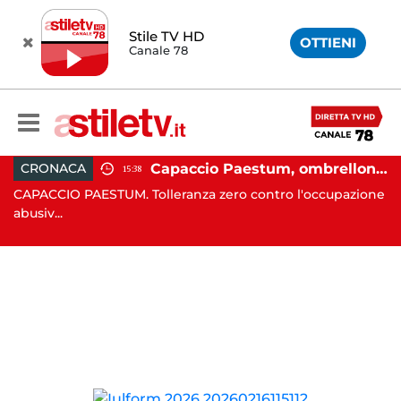
Stile TV HD
OTTIENI
Canale 78
 in moto nella notte: 19enne in prognosi riservata
Capaccio Paestum, ombrellone selvaggio: blitz della Municipale, sgomberate tutte le spiagge libere
CRONACA
15:38
in
CAPACCIO PAESTUM. Tolleranza zero contro l'occupazione
C
abusiv...
dr