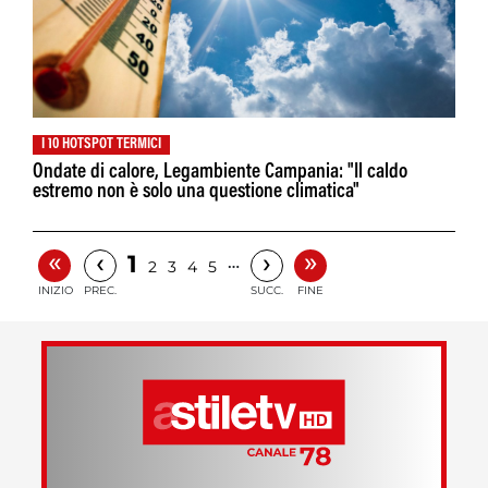
I 10 HOTSPOT TERMICI
Ondate di calore, Legambiente Campania: "Il caldo
estremo non è solo una questione climatica"
«
»
‹
›
1
…
2
3
4
5
INIZIO
PREC.
SUCC.
FINE