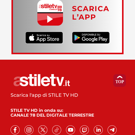
SCARICA
L’APP
Scarica l'app di STILE TV HD
STILE TV HD in onda su:
CANALE 78 DEL DIGITALE TERRESTRE