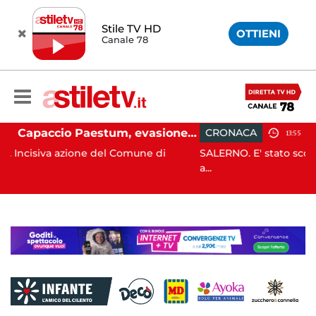
Stile TV HD
OTTIENI
Canale 78
Capaccio Paestum, evasione tassa di soggiorno: scoperte 49 strutture fantasma, elevate 132 sanzioni
CRONACA
13:55
 Comune di
SALERNO. E' stato scoperto solo all'alba, ma 
a...