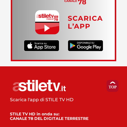
SCARICA
L’APP
Scarica l'app di STILE TV HD
STILE TV HD in onda su:
CANALE 78 DEL DIGITALE TERRESTRE