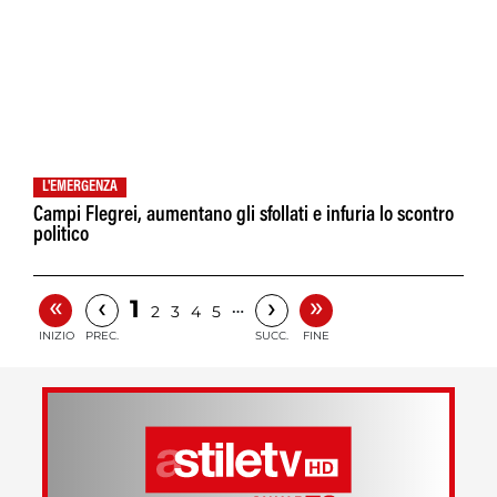
L'EMERGENZA
Campi Flegrei, aumentano gli sfollati e infuria lo scontro
politico
«
»
‹
›
1
…
2
3
4
5
INIZIO
PREC.
SUCC.
FINE