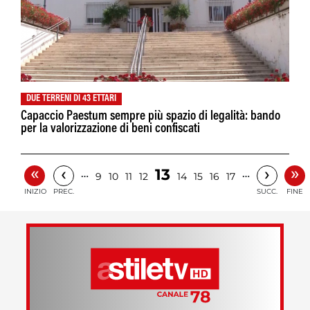
DUE TERRENI DI 43 ETTARI
Capaccio Paestum sempre più spazio di legalità: bando
per la valorizzazione di beni confiscati
«
»
‹
›
13
…
…
9
10
11
12
14
15
16
17
INIZIO
PREC.
SUCC.
FINE