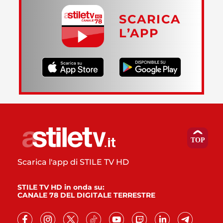
SCARICA
L’APP
Scarica l'app di STILE TV HD
STILE TV HD in onda su:
CANALE 78 DEL DIGITALE TERRESTRE