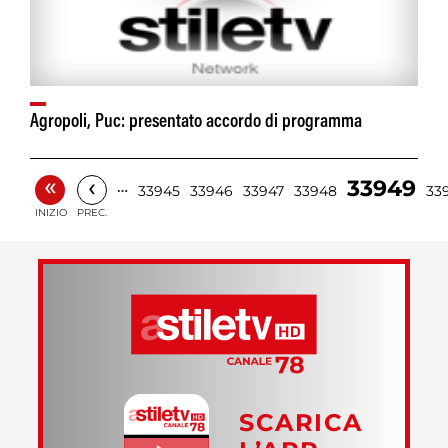
Agropoli, Puc: presentato accordo di programma
«
‹
33949
…
33945
33946
33947
33948
33
INIZIO
PREC.
SCARICA