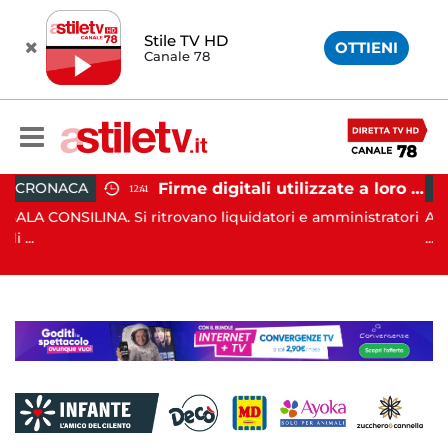
Stile TV HD
OTTIENI
Canale 78
Firme digitali utilizzate a loro insaputa: 9 indagati nel Vallo di Diano
CRONACA
11:39
itrovano liquidatori e amministratori
ANGRI. In data 6 agosto sc
...