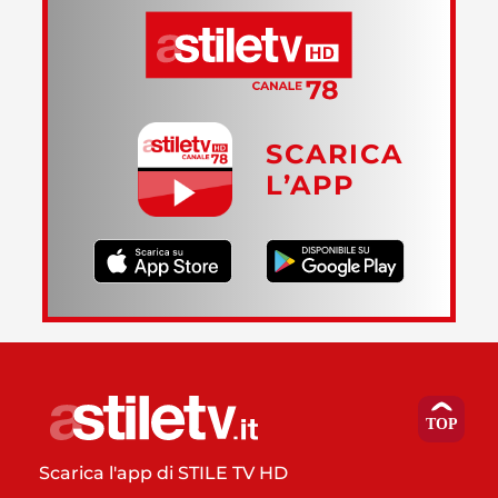
SCARICA
L’APP
Scarica l'app di STILE TV HD