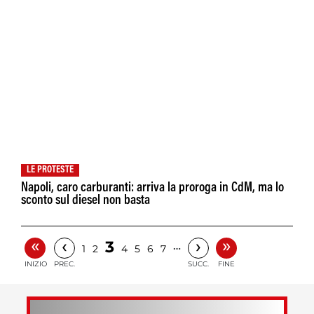
LE PROTESTE
Napoli, caro carburanti: arriva la proroga in CdM, ma lo
sconto sul diesel non basta
«
»
‹
›
3
…
1
2
4
5
6
7
INIZIO
PREC.
SUCC.
FINE