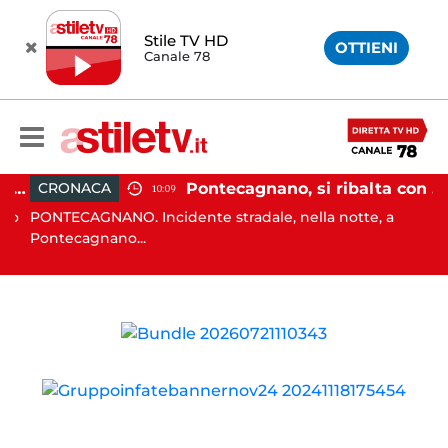
Stile TV HD
OTTIENI
Canale 78
Sant'Antimo, tenta di truffare anziana: 16enne denunciato dai carabinieri
Pontecagnano, si ribalta con l'auto alla rotatoria: giovane ferito
CRONACA
10:09
zo
PONTECAGNANO. Incidente stradale, nella notte, a
C
Pontecagnano...
C