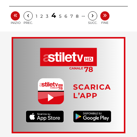
«
»
‹
›
4
…
1
2
3
5
6
7
8
INIZIO
PREC.
SUCC.
FINE
SCARICA
L’APP