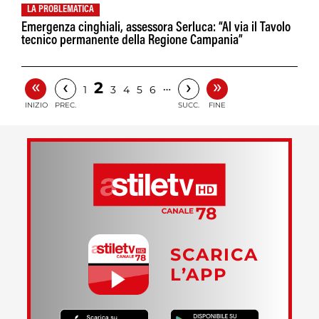
LA PROBLEMATICA
Emergenza cinghiali, assessora Serluca: “Al via il Tavolo
tecnico permanente della Regione Campania”
«
»
‹
›
2
…
1
3
4
5
6
INIZIO
PREC.
SUCC.
FINE
SCARICA
L’APP