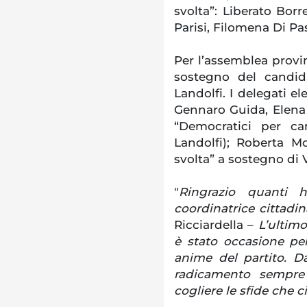
svolta”: Liberato Bor
Parisi, Filomena Di Pa
Per l’assemblea provin
sostegno del candida
Landolfi. I delegati ele
Gennaro Guida, Elena S
“Democratici per ca
Landolfi); Roberta Mo
svolta” a sostegno di Vi
"
Ringrazio quanti 
coordinatrice cittadin
Ricciardella –
L’ultimo
è stato occasione per
anime del partito. Da
radicamento sempre 
cogliere le sfide che c