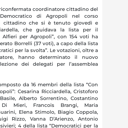
iconfermata coordinatore cittadino del
 Democratico di Agropoli nel corso
o cittadino che si è tenuto giovedì e
iardella, che guidava la lista per il
 Alfieri per Agropoli”, con 154 voti ha
rato Borrelli (37 voti), a capo della lista
atici per la svolta”. Le votazioni, oltre a
natore, hanno determinato il nuovo
’elezione dei delegati per l’assemblea
composto da 16 membri della lista “Con
opoli”: Cesarina Ricciardella, Cristoforo
Basile, Alberto Sorrentino, Costantino
 Di Mieri, Francois Brangi, Maria
arini, Elena Stimolo, Biagio Coppola,
uigi Rizzo, Vanna D’Arienzo, Antonio
ivieri; 4 della lista “Democratici per la