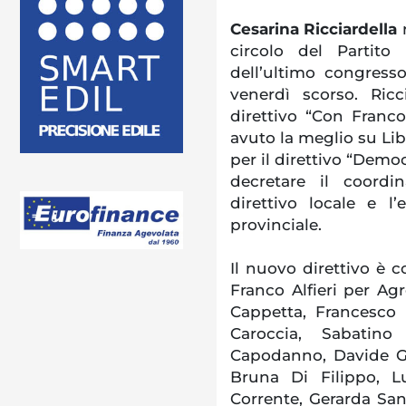
Cesarina Ricciardella
r
circolo del Partito
dell’ultimo congress
venerdì scorso. Ricc
direttivo “Con Franco
avuto la meglio su Libe
per il direttivo “Democr
decretare il coordi
direttivo locale e l
provinciale.
Il nuovo direttivo è 
Franco Alfieri per Agr
Cappetta, Francesco 
Caroccia, Sabatino
Capodanno, Davide Gu
Bruna Di Filippo, L
Corrente, Gerarda Sans