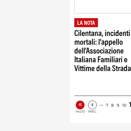
LA NOTA
Cilentana, incidenti
mortali: l'appello
dell'Associazione
Italiana Familiari e
Vittime della Strada
«
‹
…
7
8
9
10
INIZIO
PREC.