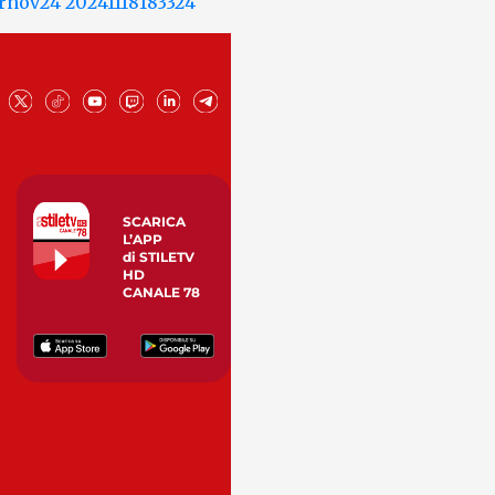
SCARICA
L’APP
di STILETV
HD
CANALE 78