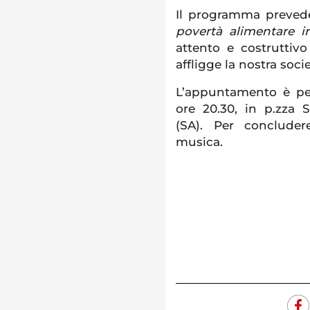
Il programma prevede
povertà alimentare in
attento e costruttiv
affligge la nostra soci
L’appuntamento è per
ore
20.30, in
p.zza Sa
(SA). Per concluder
musica.