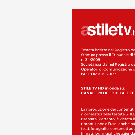
Testata iscritta nel Registro de
Stampa presso il Tribunale di 
n. 34/2009
Società iscritta nel Registro de
Operatori di Comunicazione c
l’AGCOM al n. 20133
STILE TV HD in onda su:
CANALE 78 DEL DIGITALE T
La riproduzione dei contenuti
giornalistici della testata STI
riservata. Pertanto, è vietata l
riproduzione e l’uso, anche par
testi, fotografie, contenuti au
filmati, loghi, grafiche aziendal