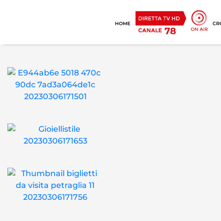
HOME
CR