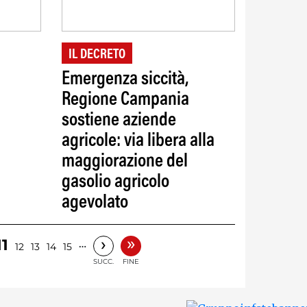
IL DECRETO
Emergenza siccità,
Regione Campania
sostiene aziende
agricole: via libera alla
maggiorazione del
gasolio agricolo
agevolato
»
›
11
…
12
13
14
15
SUCC.
FINE