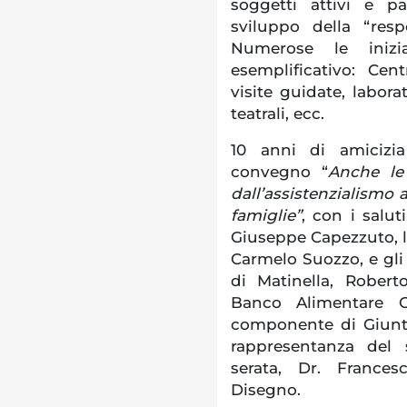
soggetti attivi e p
sviluppo della “resp
Numerose le inizia
esemplificativo: Cen
visite guidate, labora
teatrali, ecc.
10 anni di amicizia
convegno “
Anche le
dall’assistenzialismo a
famiglie”
, con i salut
Giuseppe Capezzuto, l’A
Carmelo Suozzo, e gli 
di Matinella, Robert
Banco Alimentare O
componente di Giunt
rappresentanza del s
serata, Dr. Frances
Disegno.