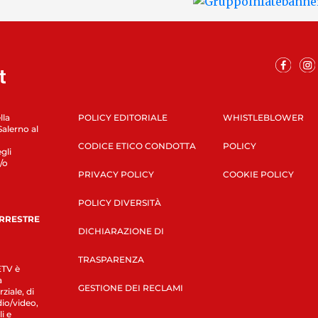
lla
POLICY EDITORIALE
WHISTLEBLOWER
Salerno al
CODICE ETICO CONDOTTA
POLICY
gli
/o
PRIVACY POLICY
COOKIE POLICY
POLICY DIVERSITÀ
ERRESTRE
DICHIARAZIONE DI
TRASPARENZA
LETV è
a
GESTIONE DEI RECLAMI
ziale, di
dio/video,
i e