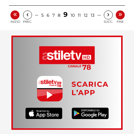
«
»
‹
›
9
…
…
5
6
7
8
10
11
12
13
INIZIO
PREC.
SUCC.
FINE
SCARICA
L’APP