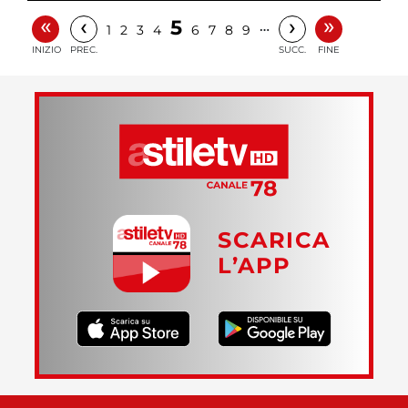
«
»
‹
›
5
…
1
2
3
4
6
7
8
9
INIZIO
PREC.
SUCC.
FINE
SCARICA
L’APP