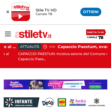
Stile TV HD
OTTIENI
Canale 78
Paestum, Codacons scrive al ministro Giuli: "Rilanciare scavi dell'Anfiteatro nell'area archeologica"
Capaccio Paestum, evasione tassa di soggiorno: scoperte 49 strutture fantasma, elevate 132 sanzion
ATTUALITÀ
15:05
CAPACCIO PAESTUM. Incisiva azione del Comune di
Capaccio Paes...