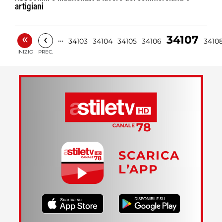
artigiani
«
‹
34107
…
34103
34104
34105
34106
3410
INIZIO
PREC.
SCARICA
L’APP