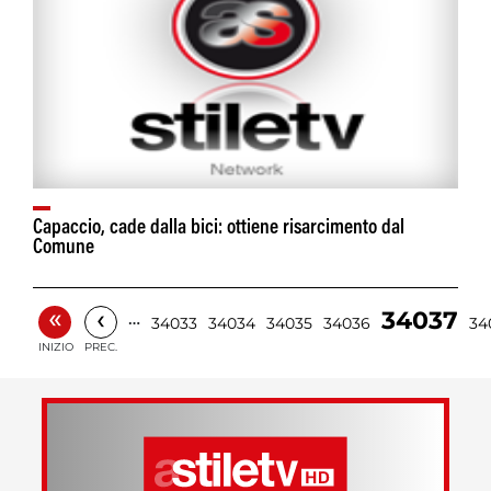
Capaccio, cade dalla bici: ottiene risarcimento dal
Comune
«
‹
34037
…
34033
34034
34035
34036
34
INIZIO
PREC.