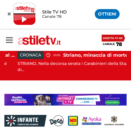
Stile TV HD
OTTIENI
Canale 78
Paestum, Codacons scrive al ministro Giuli: "Rilanciare scavi dell'Anfiteatro nell'area archeologica"
Striano, minaccia di morte il sindaco: 67enne ai domiciliari
CRONACA
10:06
STRIANO. Nella decorsa serata i Carabinieri della Stazione
di...