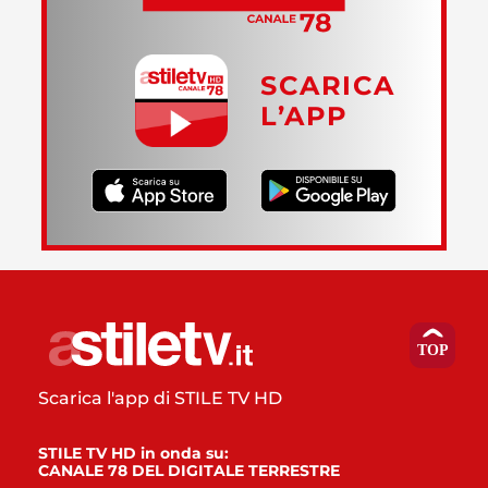
SCARICA
L’APP
Scarica l'app di STILE TV HD
STILE TV HD in onda su:
CANALE 78 DEL DIGITALE TERRESTRE