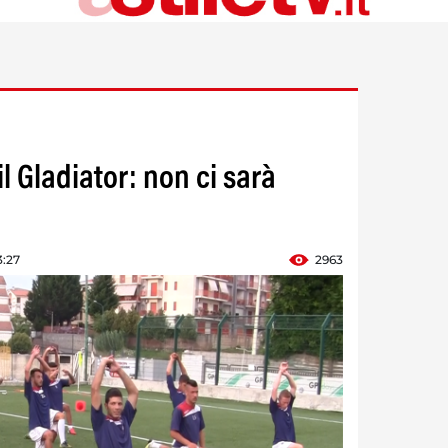
il Gladiator: non ci sarà
3:27
2963