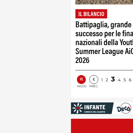
IL BILANCIO
Battipaglia, grande
successo per le fina
nazionali della You
Summer League Ai
2026
«
‹
3
1
2
4
5
6
INIZIO
PREC.