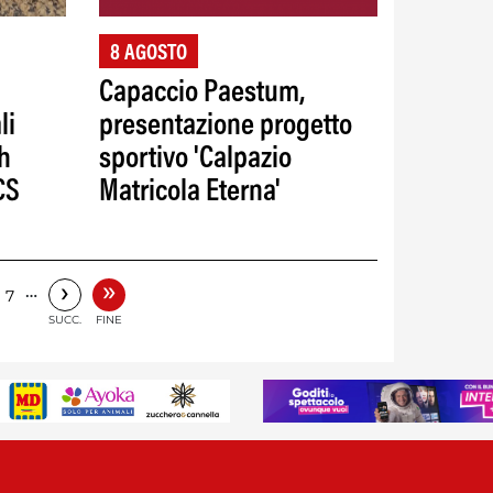
8 AGOSTO
Capaccio Paestum,
li
presentazione progetto
th
sportivo 'Calpazio
CS
Matricola Eterna'
»
›
…
7
SUCC.
FINE