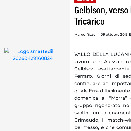
Gelbison, verso 
Tricarico
Marco Rizzo
09 ottobre 2013 1
VALLO DELLA LUCANIA. E
lavoro per Alessandro
Gelbison esattamente
Ferraro. Giorni di s
continuare ad impostare
quale Erra difficilmente
domenica al “Morra” c
gruppo rigenerato nell
svolto un allenament
Grimaudo, il match-win
permesso, e che comunq