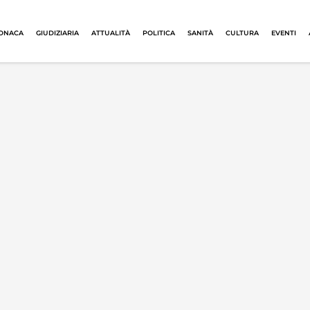
ONACA
GIUDIZIARIA
ATTUALITÀ
POLITICA
SANITÀ
CULTURA
EVENTI