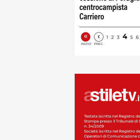
centrocampista
Carriero
«
‹
4
1
2
3
5
6
INIZIO
PREC.
Testata iscritta nel Registro de
Stampa presso il Tribunale di 
n. 34/2009
Società iscritta nel Registro de
Operatori di Comunicazione c