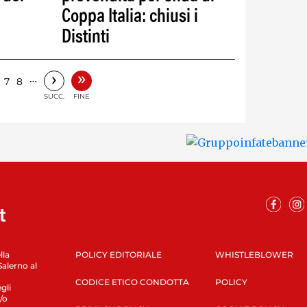
Coppa Italia: chiusi i
Distinti
»
›
…
7
8
SUCC.
FINE
lla
POLICY EDITORIALE
WHISTLEBLOWER
Salerno al
CODICE ETICO CONDOTTA
POLICY
gli
/o