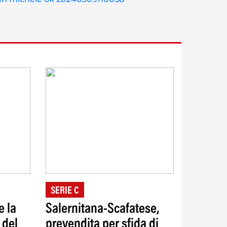
SERIE C
e la
Salernitana-Scafatese,
 del
prevendita per sfida di