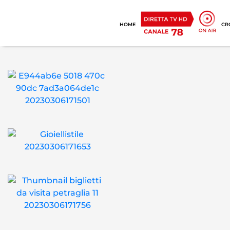
HOME
CR