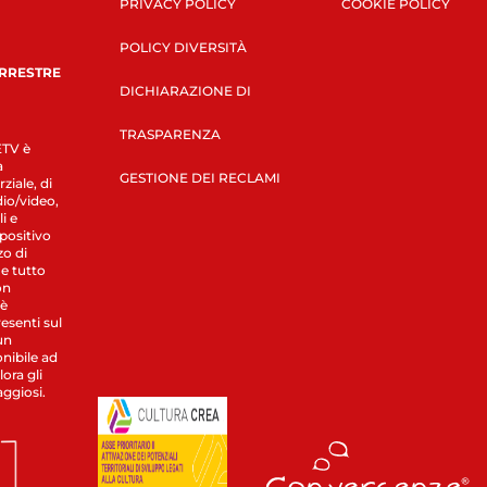
PRIVACY POLICY
COOKIE POLICY
POLICY DIVERSITÀ
ERRESTRE
DICHIARAZIONE DI
TRASPARENZA
LETV è
a
GESTIONE DEI RECLAMI
ziale, di
dio/video,
i e
spositivo
zo di
 e tutto
on
 è
esenti sul
un
nibile ad
ora gli
aggiosi.