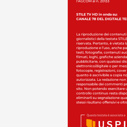
l’AGCOM al n. 20133
STILE TV HD in onda su:
CANALE 78 DEL DIGITALE T
La riproduzione dei contenuti
giornalistici della testata STI
riservata. Pertanto, è vietata l
riproduzione e l’uso, anche par
testi, fotografie, contenuti au
filmati, loghi, grafiche aziendal
pubblicitarie, con qualsiasi di
elettronico/digitale o per mez
fotocopie, registrazioni, cover
quanto è ascrivibile a copia n
autorizzata. La redazione non
responsabile dei commenti pr
sito. Non potendo esercitare 
controllo continuo resta dispo
eliminarli su segnalazione qual
stessi risultano offensivi e oltr