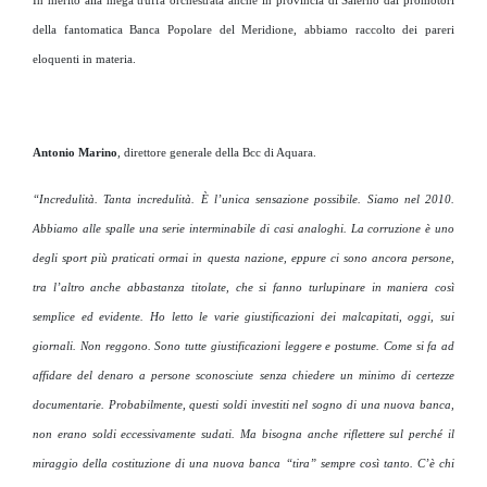
In merito alla mega truffa orchestrata anche in provincia di Salerno dai promotori
della fantomatica Banca Popolare del Meridione, abbiamo raccolto dei pareri
eloquenti in materia.
Antonio Marino
, direttore generale della Bcc di Aquara.
“Incredulità. Tanta incredulità. È l’unica sensazione possibile. Siamo nel 2010.
Abbiamo alle spalle una serie interminabile di casi analoghi. La corruzione è uno
degli sport più praticati ormai in questa nazione, eppure ci sono ancora persone,
tra l’altro anche abbastanza titolate, che si fanno turlupinare in maniera così
semplice ed evidente. Ho letto le varie giustificazioni dei malcapitati, oggi, sui
giornali. Non reggono. Sono tutte giustificazioni leggere e postume. Come si fa ad
affidare del denaro a persone sconosciute senza chiedere un minimo di certezze
documentarie. Probabilmente, questi soldi investiti nel sogno di una nuova banca,
non erano soldi eccessivamente sudati. Ma bisogna anche riflettere sul perché il
miraggio della costituzione di una nuova banca “tira” sempre così tanto. C’è chi