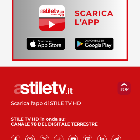
SCARICA
L’APP
Scarica l'app di STILE TV HD
STILE TV HD in onda su:
CANALE 78 DEL DIGITALE TERRESTRE