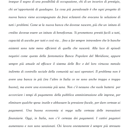
insegue il sogno di una possibilità di occupazione, chi di un incarico di prestigio,
chi un’opportunità di guadagno. La cosa più paradossale è che ogni progetto di
nuova banca viene accompagnato da frasi eclatanti che evocano la soluzione di
tutti i problemi. Come se la nuova banca che dovesse nascere, più che un istituto di
credito dovesse essere un istituto di beneficenza. Si promettono prestiti facili a tutti,
capacità di ascolto per tutti e così via… fino a far sempre intravedere che le banche
esistenti sono tutte meno efficienti di quella che nascerà. Alla luce di episodi
negativi come questo della fantomatica Banca Popolare del Meridione, appare
sempre più attuale ed efficace il sistema delle Bcc e del loro virtuoso metodo
indiretto di controllo sociale della comunità sui suoi operatori. Il problema non è
avere una banca in più (tra l’altro in Italia ce ne sono anche troppo e troppo
buone), ma avere una economia più sana. Non c’è nessuno che vuole battersi per
accorciare i tempi di pagamento della pubblica amministrazione alle imprese, per
eliminare qualche spesa inutile e abbassare la pressione fiscale, per dare certezze ai
pagamenti. Una buona economia si regge sulla certezza delle transazioni
finanziarie. Oggi, in Italia, non c’è certezza dei pagamenti. I cattivi pagatori
aumentano e non sono sanzionati. Chi lavora onestamente è sempre più stressato