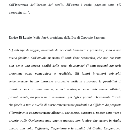
dall’incertezza dell’incasso dei crediti. All’estero i cattivi pagatori sono più
perseguitati…”.
Enrico Di Lascio
(nella foto)
, presidente della Bcc di Capaccio Paestum:
“Questi tipi di raggiri, articolati da sedicenti banchieri e promotori, sono a mio
avviso facilitati dall’attuale momento di confusione economica, che non consente
alla gente una serena analisi delle cose, figuriamoci di sottoscrizioni bancarie
presentate come vantaggiose e redditizie. Gli ignari investitori coinvolti,
evidentemente, hanno intravisto prospettive brillanti attraverso la possibilità di
diventare soci di una banca, e nel contempo sono stati anche allettati,
probabilmente, da promesse di assunzioni per figli e parenti. Ovviamente l’invito
che faccio a tutti è quello di essere estremamente prudenti e a diffidare da proposte
d’investimento apparentemente allettanti, che spesso, purtroppo, nascondono vere e
proprie truffe. Ovviamente tutto quanto successo non fa altro che mettere in risalto
ancora una volta l’efficacia, l’esperienza e la solidità del Credito Cooperativo,