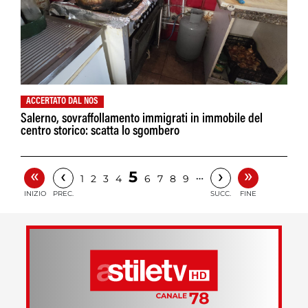
ACCERTATO DAL NOS
Salerno, sovraffollamento immigrati in immobile del
centro storico: scatta lo sgombero
«
»
‹
›
5
…
1
2
3
4
6
7
8
9
INIZIO
PREC.
SUCC.
FINE