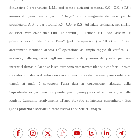
denunciato il proprietario, L.M., così come i dirigenti comunali C.G., G.C. e P.S.;
assenza di pareri anche per il "Chelys", con conseguente denuncia per la
proprietaria, A.B., e per i tecnici P.S., C.G. e R.S.. Ad inizio settimana, nel mirino
dei caschi verdi erano finiti i lidi “Le Nereidi”, “Il Tritone” e il “Lido Paestum”, e
prima ancora il lido “Dum Dum” (poi dissequestrato) e “Il Girasole”. Gli
accertamenti rientrano ancora nell’operazione ad ampio raggio di verifica, sul
territorio, della regolarità degli ampliamenti e del possesso dei previsti permessi
inerenti il demanio: laddove le strutture sono state trovate idonee e conformi, è stato
riscontrato il rilascio di autorizzazioni comunali prive dei necessari pareri relativi ai
vincoli ai quali è sottoposta l’area data in concessione, rilasciati dalla
Soprintendenza per quanto riguarda quelli paesaggistici ed ambientali, e dalla
Regione Campania relativamente all’area Sic (Sito di interesse comunitario), Zps
(Zona protezione speciale) e Parco riserva Foce Sele al Tanagro.