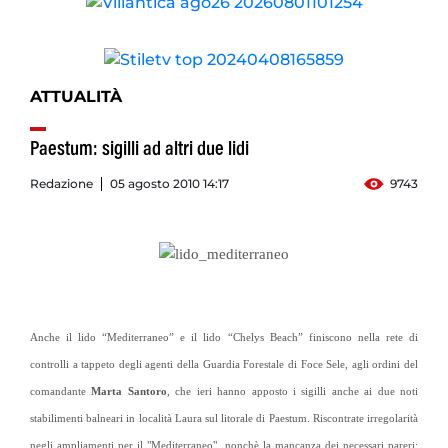
ATTUALITÀ
Paestum: sigilli ad altri due lidi
Redazione
05 agosto 2010 14:17
9743
Anche il lido “Mediterraneo” e il lido “Chelys Beach” finiscono nella rete di
controlli a tappeto degli agenti della Guardia Forestale di Foce Sele, agli ordini del
comandante
Marta Santoro
, che ieri hanno apposto i sigilli anche ai due noti
stabilimenti balneari in località Laura sul litorale di Paestum. Riscontrate irregolarità
negli ampliamenti per il "Mediterraneo", nonchè la mancanza dei necessari pareri: