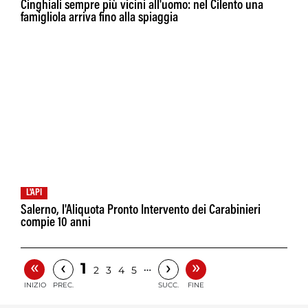
Cinghiali sempre più vicini all'uomo: nel Cilento una
famigliola arriva fino alla spiaggia
L'API
Salerno, l'Aliquota Pronto Intervento dei Carabinieri
compie 10 anni
«
»
‹
›
1
…
2
3
4
5
INIZIO
PREC.
SUCC.
FINE