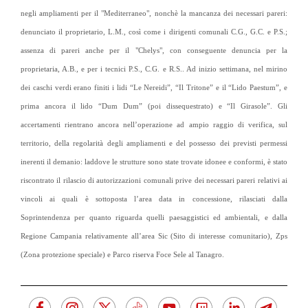
negli ampliamenti per il "Mediterraneo", nonchè la mancanza dei necessari pareri:
denunciato il proprietario, L.M., così come i dirigenti comunali C.G., G.C. e P.S.;
assenza di pareri anche per il "Chelys", con conseguente denuncia per la
proprietaria, A.B., e per i tecnici P.S., C.G. e R.S.. Ad inizio settimana, nel mirino
dei caschi verdi erano finiti i lidi “Le Nereidi”, “Il Tritone” e il “Lido Paestum”, e
prima ancora il lido “Dum Dum” (poi dissequestrato) e “Il Girasole”. Gli
accertamenti rientrano ancora nell’operazione ad ampio raggio di verifica, sul
territorio, della regolarità degli ampliamenti e del possesso dei previsti permessi
inerenti il demanio: laddove le strutture sono state trovate idonee e conformi, è stato
riscontrato il rilascio di autorizzazioni comunali prive dei necessari pareri relativi ai
vincoli ai quali è sottoposta l’area data in concessione, rilasciati dalla
Soprintendenza per quanto riguarda quelli paesaggistici ed ambientali, e dalla
Regione Campania relativamente all’area Sic (Sito di interesse comunitario), Zps
(Zona protezione speciale) e Parco riserva Foce Sele al Tanagro.