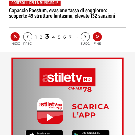
CONTROLLI DELLA MUNICIPALE
Capaccio Paestum, evasione tassa di soggiorno:
scoperte 49 strutture fantasma, elevate 132 sanzioni
«
»
‹
›
3
…
1
2
4
5
6
7
INIZIO
PREC.
SUCC.
FINE
SCARICA
L’APP