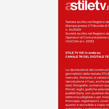
Testata iscritta nel Registro de
Stampa presso il Tribunale di 
n. 34/2009
Società iscritta nel Registro de
Operatori di Comunicazione c
l’AGCOM al n. 20133
STILE TV HD in onda su:
CANALE 78 DEL DIGITALE T
La riproduzione dei contenuti
giornalistici della testata STI
riservata. Pertanto, è vietata l
riproduzione e l’uso, anche par
testi, fotografie, contenuti au
filmati, loghi, grafiche aziendal
pubblicitarie, con qualsiasi di
elettronico/digitale o per mez
fotocopie, registrazioni, cover
quanto è ascrivibile a copia n
autorizzata. La redazione non