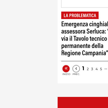
LA PROBLEMATICA
Emergenza cinghial
assessora Serluca: 
via il Tavolo tecnico
permanente della
Regione Campania
«
‹
1
…
2
3
4
5
INIZIO
PREC.