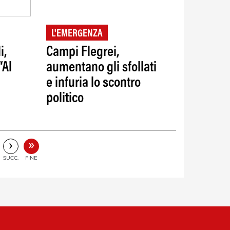
L'EMERGENZA
i,
Campi Flegrei,
“Al
aumentano gli sfollati
e infuria lo scontro
politico
”
»
›
SUCC.
FINE