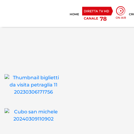
HOME
CR