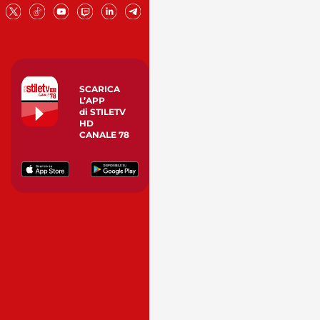
SCARICA
L’APP
di STILETV
HD
CANALE 78