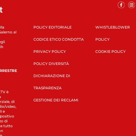
lla
POLICY EDITORIALE
WHISTLEBLOWER
Salerno al
CODICE ETICO CONDOTTA
POLICY
gli
/o
PRIVACY POLICY
COOKIE POLICY
POLICY DIVERSITÀ
ERRESTRE
DICHIARAZIONE DI
TRASPARENZA
LETV è
a
GESTIONE DEI RECLAMI
ziale, di
dio/video,
i e
spositivo
zo di
 e tutto
on
 è