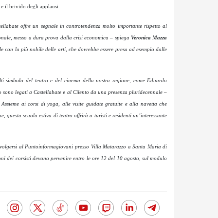
 il brivido degli applausi.
ellabate offre un segnale in controtendenza molto importante rispetto al
onale, messo a dura prova dalla crisi economica
– spiega
Veronica Mazza
 con la più nobile delle arti, che dovrebbe essere presa ad esempio dalle
ti simbolo del teatro e del cinema della nostra regione, come Eduardo
ro sono legati a Castellabate e al Cilento da una presenza pluridecennale
–
–
Assieme ai corsi di yoga, alle visite guidate gratuite e alla navetta che
, questa scuola estiva di teatro offrirà a turisti e residenti un’interessante
 rivolgersi al Puntoinformagiovani presso Villa Matarazzo a Santa Maria di
oni dei corsisti devono pervenire entro le ore 12 del 10 agosto, sul modulo
.