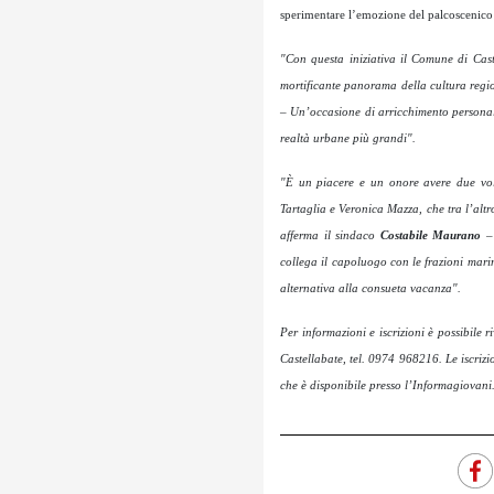
sperimentare l’emozione del palcoscenico e
"Con questa iniziativa il Comune di Cast
mortificante panorama della cultura regi
–
Un’occasione di arricchimento personale
realtà urbane più grandi".
"È un piacere e un onore avere due vol
Tartaglia e Veronica Mazza, che tra l’alt
afferma il sindaco
Costabile Maurano
collega il capoluogo con le frazioni marine
alternativa alla consueta vacanza".
Per informazioni e iscrizioni è possibile
Castellabate, tel. 0974 968216. Le iscrizi
che è disponibile presso l’Informagiovani