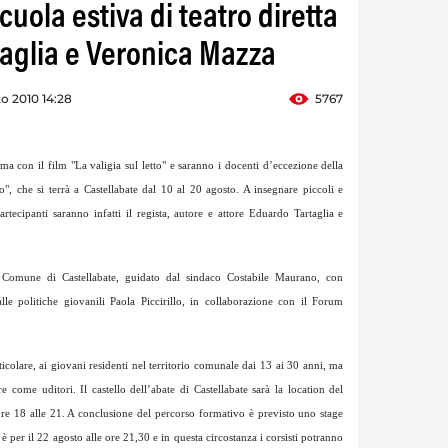
cuola estiva di teatro diretta
aglia e Veronica Mazza
o 2010 14:28
5767
ma con il film "La valigia sul letto" e saranno i docenti d’eccezione della
o", che si terrà a Castellabate dal 10 al 20 agosto. A insegnare piccoli e
artecipanti saranno infatti il regista, autore e attore Eduardo Tartaglia e
al Comune di Castellabate, guidato dal sindaco Costabile Maurano, con
alle politiche giovanili Paola Piccirillo, in collaborazione con il Forum
rticolare, ai giovani residenti nel territorio comunale dai 13 ai 30 anni, ma
e come uditori. Il castello dell’abate di Castellabate sarà la location del
e ore 18 alle 21. A conclusione del percorso formativo è previsto uno stage
è per il 22 agosto alle ore 21,30 e in questa circostanza i corsisti potranno