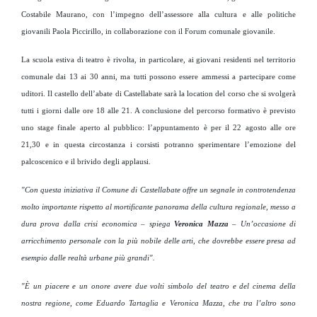
Costabile Maurano, con l’impegno dell’assessore alla cultura e alle politiche
giovanili Paola Piccirillo, in collaborazione con il Forum comunale giovanile.
La scuola estiva di teatro è rivolta, in particolare, ai giovani residenti nel territorio
comunale dai 13 ai 30 anni, ma tutti possono essere ammessi a partecipare come
uditori. Il castello dell’abate di Castellabate sarà la location del corso che si svolgerà
tutti i giorni dalle ore 18 alle 21. A conclusione del percorso formativo è previsto
uno stage finale aperto al pubblico: l’appuntamento è per il 22 agosto alle ore
21,30 e in questa circostanza i corsisti potranno sperimentare l’emozione del
palcoscenico e il brivido degli applausi.
"Con questa iniziativa il Comune di Castellabate offre un segnale in controtendenza
molto importante rispetto al mortificante panorama della cultura regionale, messo a
dura prova dalla crisi economica
– spiega
Veronica Mazza
–
Un’occasione di
arricchimento personale con la più nobile delle arti, che dovrebbe essere presa ad
esempio dalle realtà urbane più grandi".
"È un piacere e un onore avere due volti simbolo del teatro e del cinema della
nostra regione, come Eduardo Tartaglia e Veronica Mazza, che tra l’altro sono