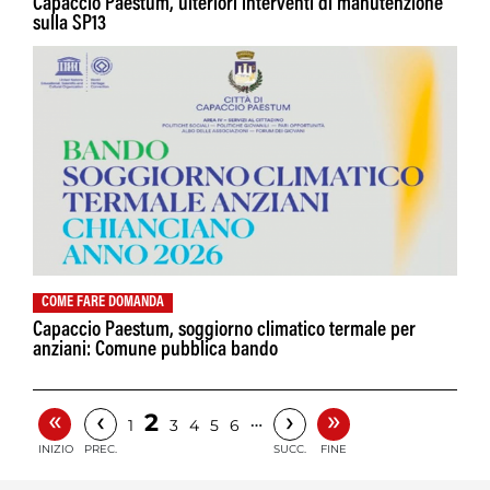
Capaccio Paestum, ulteriori interventi di manutenzione
sulla SP13
COME FARE DOMANDA
Capaccio Paestum, soggiorno climatico termale per
anziani: Comune pubblica bando
«
»
‹
›
2
…
1
3
4
5
6
INIZIO
PREC.
SUCC.
FINE