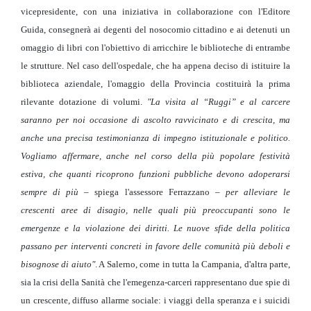
vicepresidente, con una iniziativa in collaborazione con l'Editore
Guida, consegnerà ai degenti del nosocomio cittadino e ai detenuti un
omaggio di libri con l'obiettivo di arricchire le biblioteche di entrambe
le strutture. Nel caso dell'ospedale, che ha appena deciso di istituire la
biblioteca aziendale, l'omaggio della Provincia costituirà la prima
rilevante dotazione di volumi.
"La visita al “Ruggi” e al carcere
saranno per noi occasione di ascolto ravvicinato e di crescita, ma
anche una precisa testimonianza di impegno istituzionale e politico.
Vogliamo affermare, anche nel corso della più popolare festività
estiva, che quanti ricoprono funzioni pubbliche devono adoperarsi
sempre di più
– spiega l'assessore Ferrazzano –
per alleviare le
crescenti aree di disagio, nelle quali più preoccupanti sono le
emergenze e la violazione dei diritti. Le nuove sfide della politica
passano per interventi concreti in favore delle comunità più deboli e
bisognose di aiuto"
. A Salerno, come in tutta la Campania, d'altra parte,
sia la crisi della Sanità che l'emegenza-carceri rappresentano due spie di
un crescente, diffuso allarme sociale: i viaggi della speranza e i suicidi