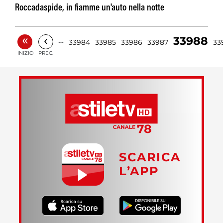
Roccadaspide, in fiamme un'auto nella notte
«
‹
33988
…
33984
33985
33986
33987
33
INIZIO
PREC.
SCARICA
L’APP