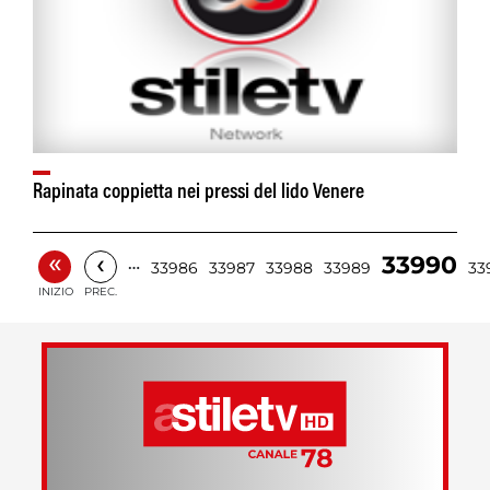
Rapinata coppietta nei pressi del lido Venere
«
‹
33990
…
33986
33987
33988
33989
33
INIZIO
PREC.