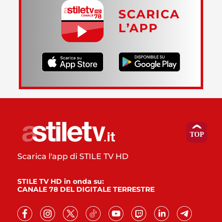
SCARICA
L’APP
Scarica l'app di STILE TV HD
STILE TV HD in onda su:
CANALE 78 DEL DIGITALE TERRESTRE