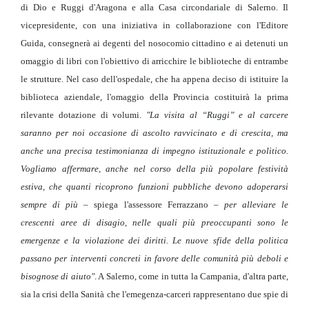
di Dio e Ruggi d'Aragona e alla Casa circondariale di Salerno. Il
vicepresidente, con una iniziativa in collaborazione con l'Editore
Guida, consegnerà ai degenti del nosocomio cittadino e ai detenuti un
omaggio di libri con l'obiettivo di arricchire le biblioteche di entrambe
le strutture. Nel caso dell'ospedale, che ha appena deciso di istituire la
biblioteca aziendale, l'omaggio della Provincia costituirà la prima
rilevante dotazione di volumi.
"La visita al “Ruggi” e al carcere
saranno per noi occasione di ascolto ravvicinato e di crescita, ma
anche una precisa testimonianza di impegno istituzionale e politico.
Vogliamo affermare, anche nel corso della più popolare festività
estiva, che quanti ricoprono funzioni pubbliche devono adoperarsi
sempre di più
– spiega l'assessore Ferrazzano –
per alleviare le
crescenti aree di disagio, nelle quali più preoccupanti sono le
emergenze e la violazione dei diritti. Le nuove sfide della politica
passano per interventi concreti in favore delle comunità più deboli e
bisognose di aiuto"
. A Salerno, come in tutta la Campania, d'altra parte,
sia la crisi della Sanità che l'emegenza-carceri rappresentano due spie di