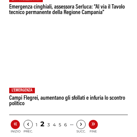
Emergenza cinghiali, assessora Serluca: “Al via il Tavolo
tecnico permanente della Regione Campania”
L'EMERGENZA
Campi Flegrei, aumentano gli sfollati e infuria lo scontro
politico
«
»
‹
›
2
…
1
3
4
5
6
INIZIO
PREC.
SUCC.
FINE