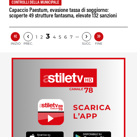
CONTROLLI DELLA MUNICIPALE
Capaccio Paestum, evasione tassa di soggiorno:
scoperte 49 strutture fantasma, elevate 132 sanzioni
«
»
‹
›
3
…
1
2
4
5
6
7
INIZIO
PREC.
SUCC.
FINE
SCARICA
L’APP