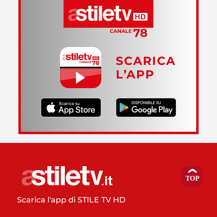
SCARICA
L’APP
Scarica l'app di STILE TV HD