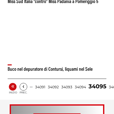
Miss Sud Italia "contro" Miss Padania a Pomeriggio 5
Buco nel depuratore di Contursi, liquami nel Sele
«
‹
34095
…
34091
34092
34093
34094
34
INIZIO
PREC.