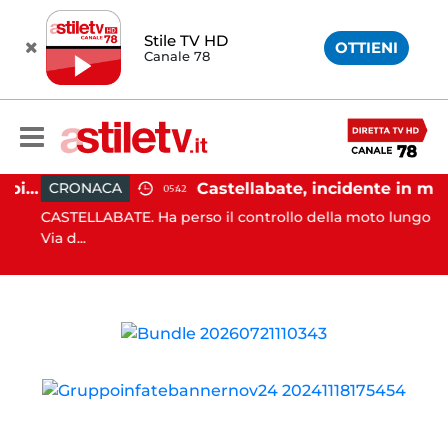
Stile TV HD
OTTIENI
Canale 78
Ischia, pusher sorpreso in spiaggia da carabinieri in Vespa
Castellabate, incidente in moto: 27enne in ospedale
CRONACA
05:42
CASTELLABATE. Ha perso il controllo della moto lungo la
Via d...