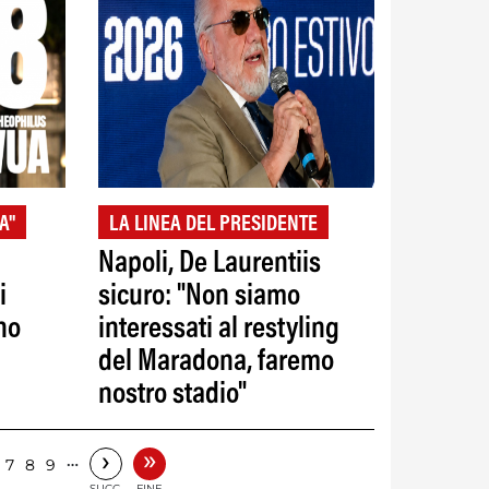
A"
LA LINEA DEL PRESIDENTE
Napoli, De Laurentiis
i
sicuro: "Non siamo
no
interessati al restyling
del Maradona, faremo
nostro stadio"
»
›
…
7
8
9
SUCC.
FINE