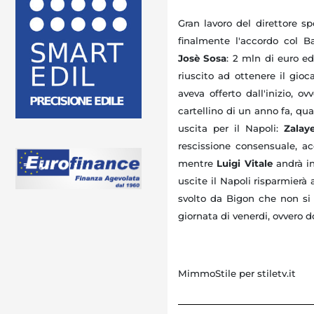
Gran lavoro del direttore sp
finalmente l'accordo col 
Josè Sosa
: 2 mln di euro ed
riuscito ad ottenere il gi
aveva offerto dall'inizio, o
cartellino di un anno fa, qu
uscita per il Napoli:
Zalay
rescissione consensuale, ac
mentre
Luigi Vitale
andrà in
uscite il Napoli risparmierà 
svolto da Bigon che non si 
giornata di venerdi, ovvero d
MimmoStile per stiletv.it