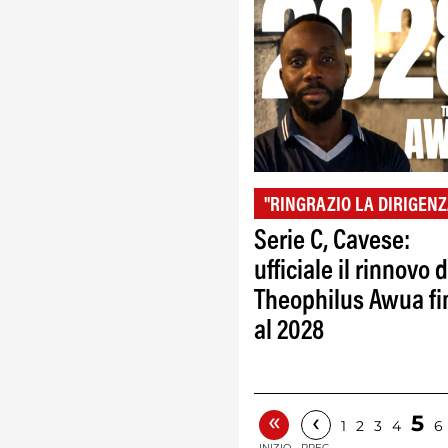
"RINGRAZIO LA DIRIGENZ
Serie C, Cavese:
ufficiale il rinnovo d
Theophilus Awua fi
al 2028
«
‹
5
1
2
3
4
6
INIZIO
PREC.