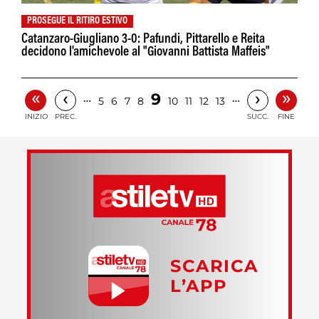
PROSEGUE IL RITIRO ESTIVO
Catanzaro-Giugliano 3-0: Pafundi, Pittarello e Reita
decidono l'amichevole al "Giovanni Battista Maffeis"
«
»
‹
›
9
…
…
5
6
7
8
10
11
12
13
INIZIO
PREC.
SUCC.
FINE
SCARICA
L’APP