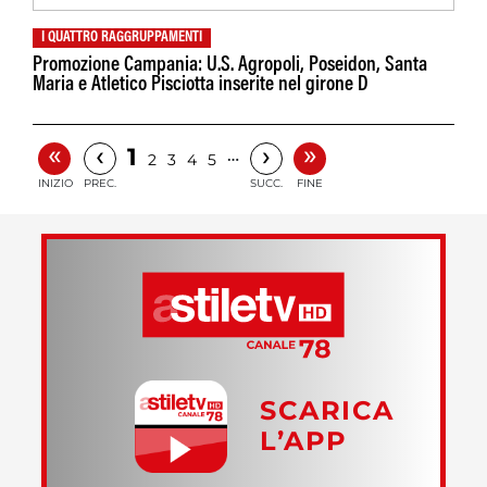
I QUATTRO RAGGRUPPAMENTI
Promozione Campania: U.S. Agropoli, Poseidon, Santa
Maria e Atletico Pisciotta inserite nel girone D
«
»
‹
›
1
…
2
3
4
5
INIZIO
PREC.
SUCC.
FINE
SCARICA
L’APP