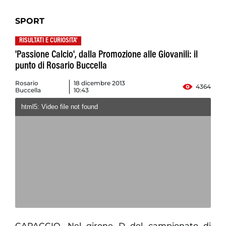
SPORT
RISULTATI E CURIOSITA'
'Passione Calcio', dalla Promozione alle Giovanili: il
punto di Rosario Buccella
Rosario
18 dicembre 2013
4364
Buccella
10:43
html5: Video file not found
CAPACCIO. Nel girone D del campionato di