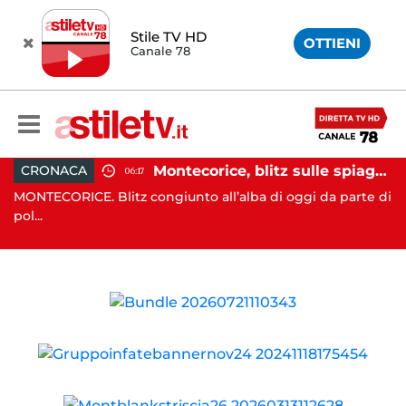
Stile TV HD
OTTIENI
Canale 78
ziare servizi”
Montecorice, blitz sulle spiagge libere: sequestrati oltre 300 ombrelloni e lettini lasciati sull’arenile
CRONACA
S
06:17
ta
MONTECORICE. Blitz congiunto all’alba di oggi da parte di
CA
pol...
il ...