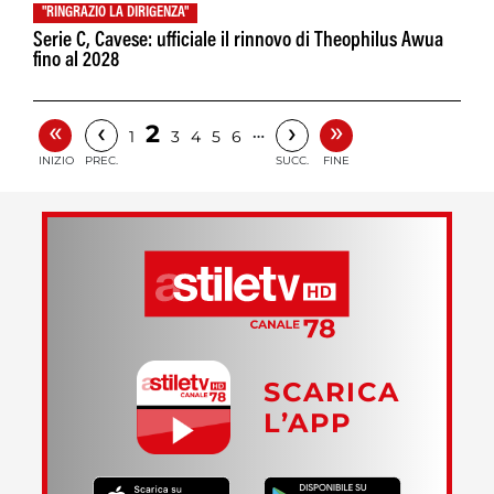
"RINGRAZIO LA DIRIGENZA"
Serie C, Cavese: ufficiale il rinnovo di Theophilus Awua
fino al 2028
«
»
‹
›
2
…
1
3
4
5
6
INIZIO
PREC.
SUCC.
FINE
SCARICA
L’APP