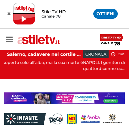
Stile TV HD
OTTIENI
Canale 78
Salerno, cadavere nel cortile di un palazzo: indaga la Polizia
CRONACA
13:05
a la sua morte è
NAPOLI. I genitori di Martina Carbonaro, la
quattordicenne uc...