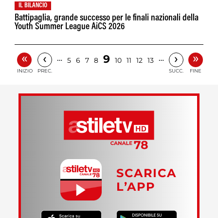
IL BILANCIO
Battipaglia, grande successo per le finali nazionali della
Youth Summer League AiCS 2026
«
»
‹
›
9
…
…
5
6
7
8
10
11
12
13
INIZIO
PREC.
SUCC.
FINE
SCARICA
L’APP