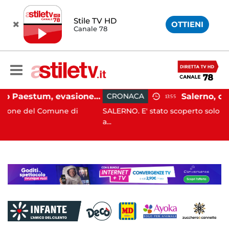
Stile TV HD
OTTIENI
Canale 78
Capaccio Paestum, evasione tassa di soggiorno: scoperte 49 strutture fantasma, elevate 132 sanzioni
CRONACA
13:55
mune di
SALERNO. E' stato scoperto solo all'alba, ma la s
a...