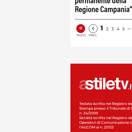
permanente della
Regione Campania
«
‹
1
…
2
3
4
5
INIZIO
PREC.
Testata iscritta nel Registro de
Stampa presso il Tribunale di 
n. 34/2009
Società iscritta nel Registro de
Operatori di Comunicazione c
l’AGCOM al n. 20133