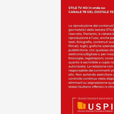
STILE TV HD in onda su:
CANALE 78 DEL DIGITALE T
La riproduzione dei contenuti
giornalistici della testata STI
riservata. Pertanto, è vietata l
riproduzione e l’uso, anche par
testi, fotografie, contenuti au
filmati, loghi, grafiche aziendal
pubblicitarie, con qualsiasi di
elettronico/digitale o per mez
fotocopie, registrazioni, cover
quanto è ascrivibile a copia n
autorizzata. La redazione non
responsabile dei commenti pr
sito. Non potendo esercitare 
controllo continuo resta dispo
eliminarli su segnalazione qual
stessi risultano offensivi e oltr