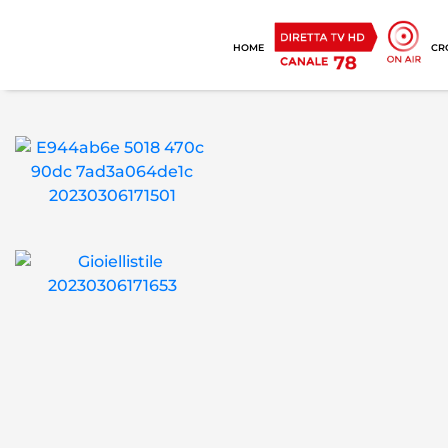
HOME
CR