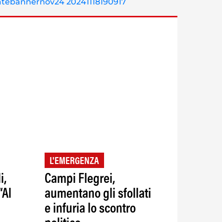
L'EMERGENZA
i,
Campi Flegrei,
“Al
aumentano gli sfollati
e infuria lo scontro