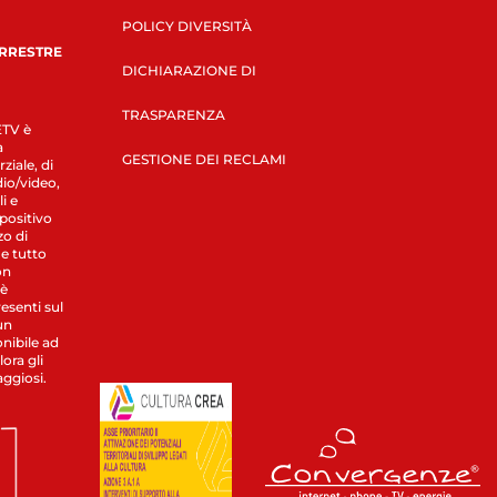
POLICY DIVERSITÀ
ERRESTRE
DICHIARAZIONE DI
TRASPARENZA
LETV è
a
GESTIONE DEI RECLAMI
ziale, di
dio/video,
i e
spositivo
zo di
 e tutto
on
 è
esenti sul
un
nibile ad
ora gli
aggiosi.