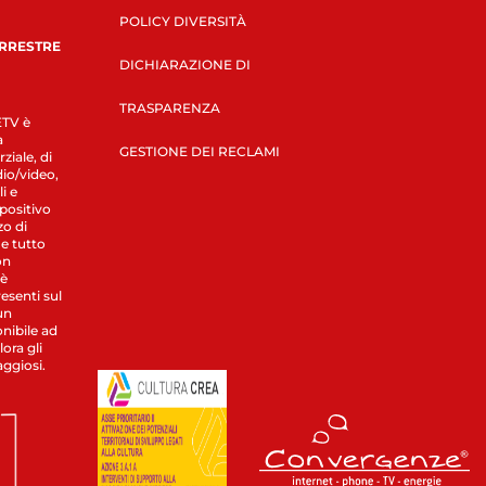
POLICY DIVERSITÀ
ERRESTRE
DICHIARAZIONE DI
TRASPARENZA
LETV è
a
GESTIONE DEI RECLAMI
ziale, di
dio/video,
i e
spositivo
zo di
 e tutto
on
 è
esenti sul
un
nibile ad
ora gli
aggiosi.