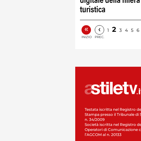
digitale della filiera
turistica
«
‹
2
1
3
4
5
6
INIZIO
PREC.
Testata iscritta nel Registro de
Stampa presso il Tribunale di 
n. 34/2009
Società iscritta nel Registro de
Operatori di Comunicazione c
l’AGCOM al n. 20133