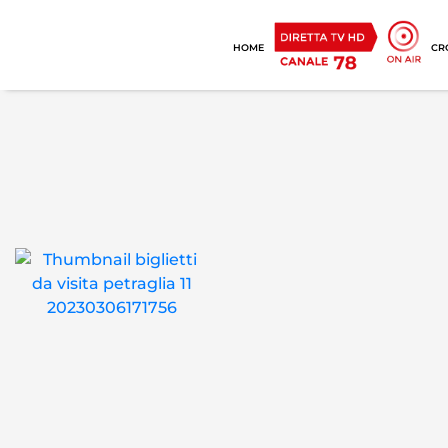
HOME
CR