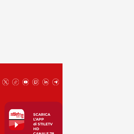
SCARICA
L’APP
di STILETV
HD
CANALE 78