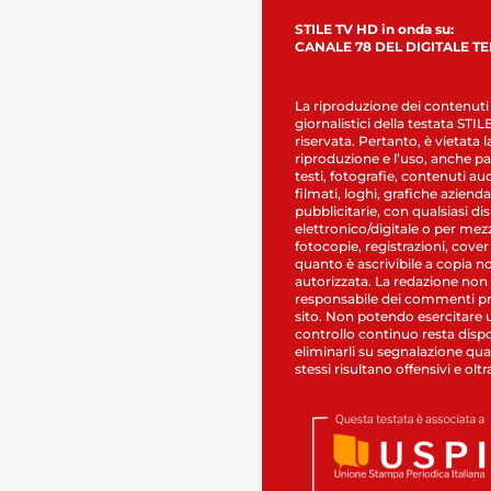
STILE TV HD in onda su:
CANALE 78 DEL DIGITALE T
La riproduzione dei contenuti
giornalistici della testata STI
riservata. Pertanto, è vietata l
riproduzione e l’uso, anche par
testi, fotografie, contenuti au
filmati, loghi, grafiche aziendal
pubblicitarie, con qualsiasi di
elettronico/digitale o per mez
fotocopie, registrazioni, cover
quanto è ascrivibile a copia n
autorizzata. La redazione non
responsabile dei commenti pr
sito. Non potendo esercitare 
controllo continuo resta dispo
eliminarli su segnalazione qual
stessi risultano offensivi e oltr