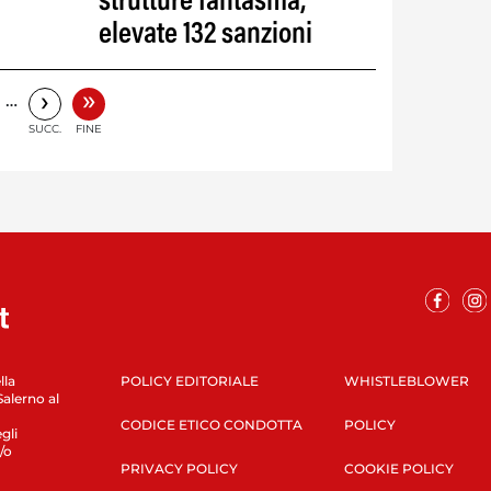
strutture fantasma,
elevate 132 sanzioni
»
›
…
SUCC.
FINE
lla
POLICY EDITORIALE
WHISTLEBLOWER
Salerno al
CODICE ETICO CONDOTTA
POLICY
gli
/o
PRIVACY POLICY
COOKIE POLICY