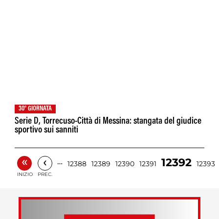
30° GIORNATA
Serie D, Torrecuso-Città di Messina: stangata del giudice
sportivo sui sanniti
«
‹
12392
…
12388
12389
12390
12391
12393
INIZIO
PREC.