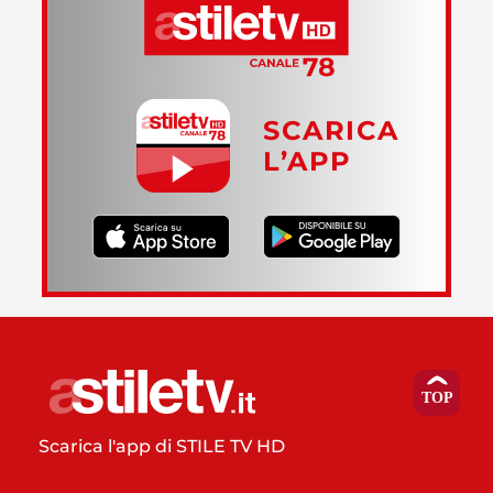
SCARICA
L’APP
Scarica l'app di STILE TV HD