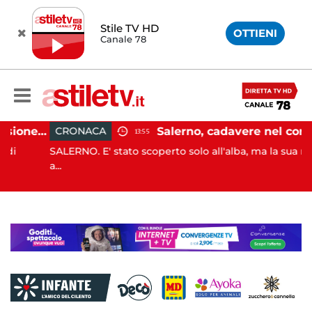
Stile TV HD
OTTIENI
Canale 78
Capaccio Paestum, evasione tassa di soggiorno: scoperte 49 strutture fantasma, elevate 132 sanzioni
Salerno, cadavere nel cortile di un palazzo: indaga la Polizia
CRONACA
13:55
SALERNO. E' stato scoperto solo all'alba, ma la sua morte è
a...