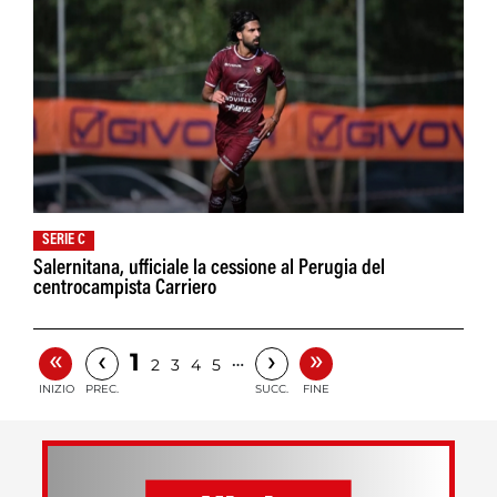
SERIE C
Salernitana, ufficiale la cessione al Perugia del
centrocampista Carriero
«
»
‹
›
1
…
2
3
4
5
INIZIO
PREC.
SUCC.
FINE