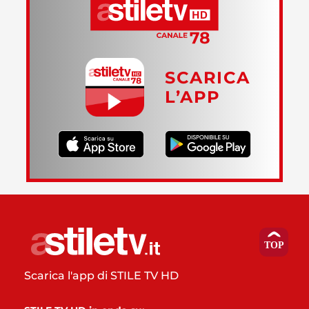
SCARICA
L’APP
Scarica l'app di STILE TV HD