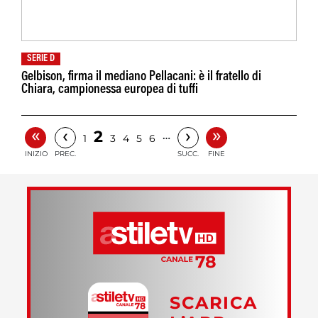
SERIE D
Gelbison, firma il mediano Pellacani: è il fratello di
Chiara, campionessa europea di tuffi
«
»
‹
›
2
…
1
3
4
5
6
INIZIO
PREC.
SUCC.
FINE
SCARICA