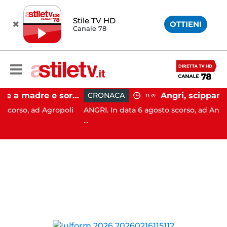
Stile TV HD
OTTIENI
Canale 78
Agropoli, botte a madre e sorella per ottenere denaro: 31enne in carcere
CRONACA
11:39
d Agropoli
ANGRI. In data 6 agosto scorso, ad Angri (SA), i Ca
...