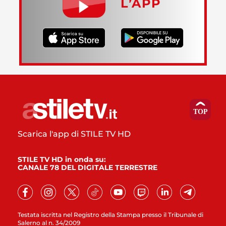
L’APP
Scarica l'app di STILE TV HD
STILE TV HD in onda su:
CANALE 78 DEL DIGITALE TERRESTRE
Testata iscritta nel Registro della Stampa presso il Tribunale di
Salerno al n. 34/2009