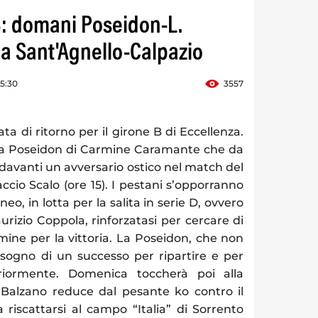
 B: domani Poseidon-L.
a Sant'Agnello-Calpazio
15:30
3557
a di ritorno per il girone B di Eccellenza.
 la Poseidon di Carmine Caramante che da
à davanti un avversario ostico nel match del
ccio Scalo (ore 15). I pestani s’opporranno
neo, in lotta per la salita in serie D, ovvero
urizio Coppola, rinforzatasi per cercare di
rmine per la vittoria. La Poseidon, che non
isogno di un successo per ripartire e per
riormente. Domenica toccherà poi alla
 Balzano reduce dal pesante ko contro il
riscattarsi al campo “Italia” di Sorrento