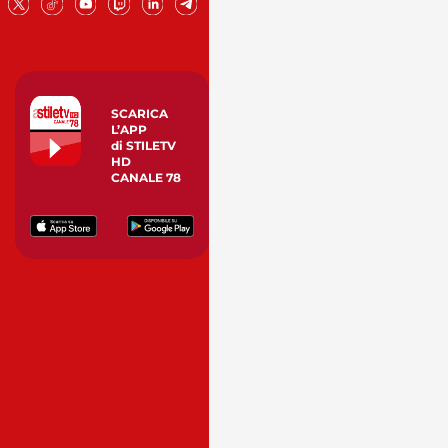
SCARICA
L’APP
di STILETV
HD
CANALE 78