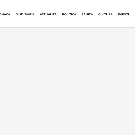
ONACA
GIUDIZIARIA
ATTUALITÀ
POLITICA
SANITÀ
CULTURA
EVENTI