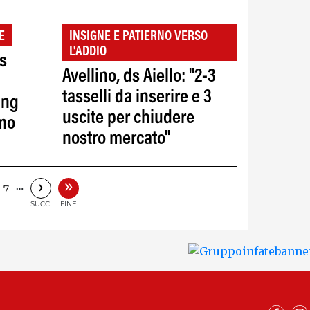
E
INSIGNE E PATIERNO VERSO
L'ADDIO
is
Avellino, ds Aiello: "2-3
tasselli da inserire e 3
ing
uscite per chiudere
emo
nostro mercato"
»
›
…
7
SUCC.
FINE