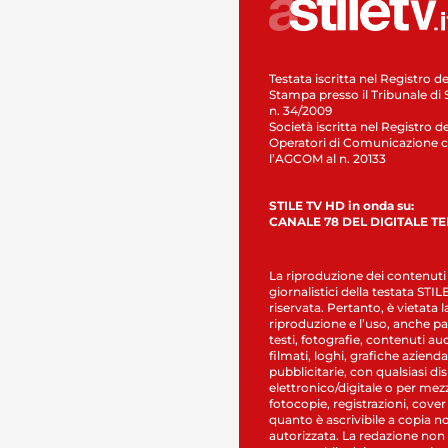
Testata iscritta nel Registro de
Stampa presso il Tribunale di 
n. 34/2009
Società iscritta nel Registro de
Operatori di Comunicazione c
l’AGCOM al n. 20133
STILE TV HD in onda su:
CANALE 78 DEL DIGITALE T
La riproduzione dei contenuti
giornalistici della testata STI
riservata. Pertanto, è vietata l
riproduzione e l’uso, anche par
testi, fotografie, contenuti au
filmati, loghi, grafiche aziendal
pubblicitarie, con qualsiasi di
elettronico/digitale o per mez
fotocopie, registrazioni, cover
quanto è ascrivibile a copia n
autorizzata. La redazione non