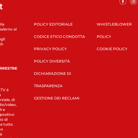
lla
POLICY EDITORIALE
WHISTLEBLOWER
Salerno al
CODICE ETICO CONDOTTA
POLICY
gli
/o
PRIVACY POLICY
COOKIE POLICY
POLICY DIVERSITÀ
ERRESTRE
DICHIARAZIONE DI
TRASPARENZA
LETV è
a
GESTIONE DEI RECLAMI
ziale, di
dio/video,
i e
spositivo
zo di
 e tutto
on
 è