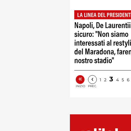
LA LINEA DEL PRESIDENT
Napoli, De Laurenti
sicuro: "Non siamo
interessati al restyl
del Maradona, far
nostro stadio"
«
‹
3
1
2
4
5
6
INIZIO
PREC.