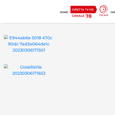
HOME
CR