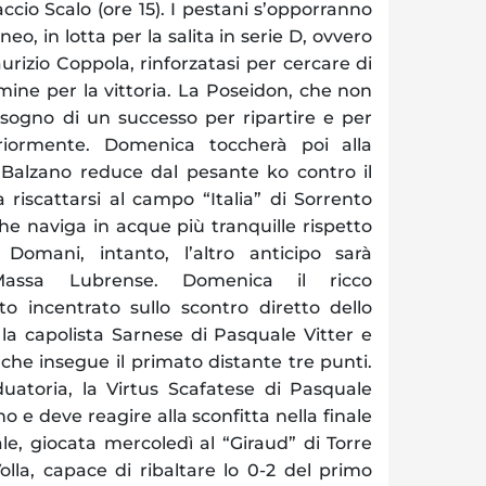
ccio Scalo (ore 15). I pestani s’opporranno
neo, in lotta per la salita in serie D, ovvero
urizio Coppola, rinforzatasi per cercare di
rmine per la vittoria. La Poseidon, che non
isogno di un successo per ripartire e per
riormente. Domenica toccherà poi alla
 Balzano reduce dal pesante ko contro il
riscattarsi al campo “Italia” di Sorrento
che naviga in acque più tranquille rispetto
 Domani, intanto, l’altro anticipo sarà
-Massa Lubrense. Domenica il ricco
 incentrato sullo scontro diretto dello
a la capolista Sarnese di Pasquale Vitter e
 che insegue il primato distante tre punti.
duatoria, la Virtus Scafatese di Pasquale
no e deve reagire alla sconfitta nella finale
le, giocata mercoledì al “Giraud” di Torre
olla, capace di ribaltare lo 0-2 del primo