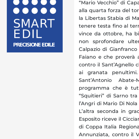
“Mario Vecchio” di Capa
alla quarta forza del tor
la Libertas Stabia di Ma
tenere testa fino al te
vince da ottobre, ha b
non sprofondare ulte
Calpazio di Gianfranco
Faiano e che proverà a 
contro il Sant’Agnello 
ai granata penultimi.
Sant’Antonio Abate
programma che è tutto
“Squitieri” di Sarno tr
l’Angri di Mario Di Nola
L’altra seconda in gra
Esposito riceve il Ciccia
di Coppa Italia Regiona
Annunziata, contro il V