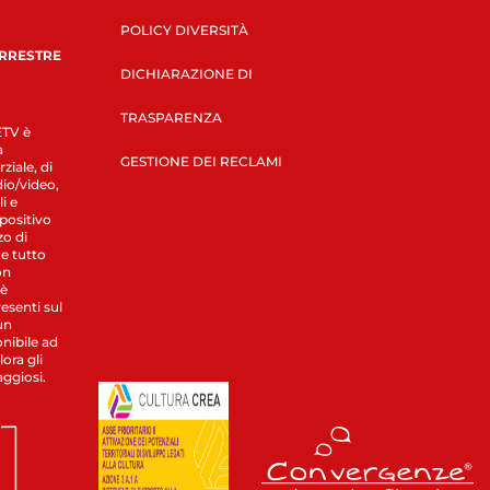
POLICY DIVERSITÀ
ERRESTRE
DICHIARAZIONE DI
TRASPARENZA
LETV è
a
GESTIONE DEI RECLAMI
ziale, di
dio/video,
i e
spositivo
zo di
 e tutto
on
 è
esenti sul
un
nibile ad
ora gli
aggiosi.