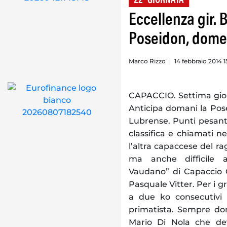
22° GIORNATA
Eccellenza gir.
Poseidon, dome
Marco Rizzo
14 febbraio 2014 1
CAPACCIO. Settima giorn
Anticipa domani la Pos
Lubrense. Punti pesanti 
classifica e chiamati n
l’altra capaccese del r
ma anche difficile 
Vaudano” di Capaccio C
Pasquale Vitter. Per i g
a due ko consecutivi
primatista. Sempre dom
Mario Di Nola che dev