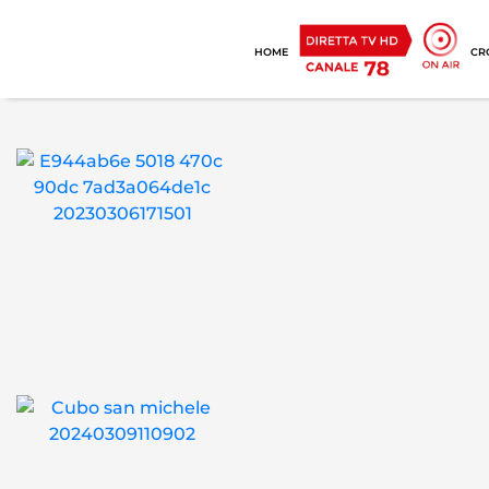
HOME
CR