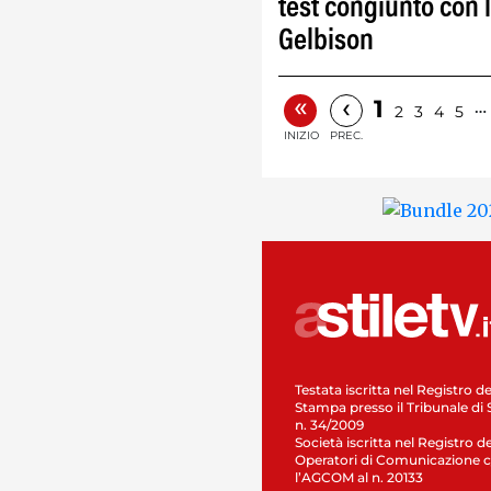
test congiunto con 
Gelbison
«
‹
1
…
2
3
4
5
INIZIO
PREC.
Testata iscritta nel Registro de
Stampa presso il Tribunale di 
n. 34/2009
Società iscritta nel Registro de
Operatori di Comunicazione c
l’AGCOM al n. 20133