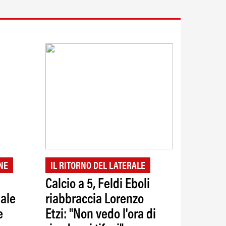
NE
IL RITORNO DEL LATERALE
Calcio a 5, Feldi Eboli
iale
riabbraccia Lorenzo
e
Etzi: "Non vedo l'ora di