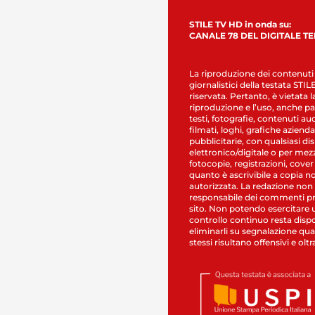
STILE TV HD in onda su:
CANALE 78 DEL DIGITALE T
La riproduzione dei contenuti
giornalistici della testata STI
riservata. Pertanto, è vietata l
riproduzione e l’uso, anche par
testi, fotografie, contenuti au
filmati, loghi, grafiche aziendal
pubblicitarie, con qualsiasi di
elettronico/digitale o per mez
fotocopie, registrazioni, cover
quanto è ascrivibile a copia n
autorizzata. La redazione non
responsabile dei commenti pr
sito. Non potendo esercitare 
controllo continuo resta dispo
eliminarli su segnalazione qual
stessi risultano offensivi e oltr