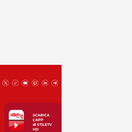
SCARICA
L’APP
di STILETV
HD