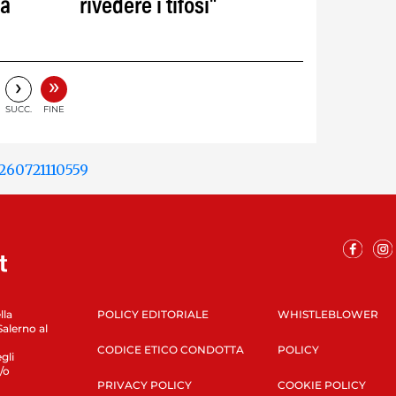
la
rivedere i tifosi"
»
›
SUCC.
FINE
lla
POLICY EDITORIALE
WHISTLEBLOWER
Salerno al
CODICE ETICO CONDOTTA
POLICY
gli
/o
PRIVACY POLICY
COOKIE POLICY