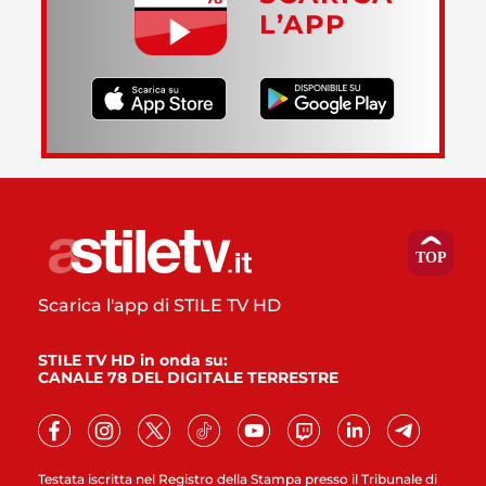
L’APP
Scarica l'app di STILE TV HD
STILE TV HD in onda su:
CANALE 78 DEL DIGITALE TERRESTRE
Testata iscritta nel Registro della Stampa presso il Tribunale di