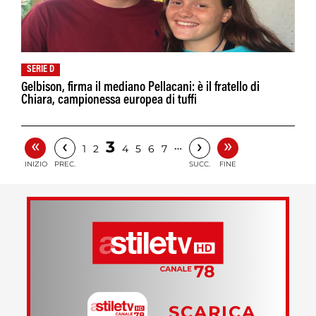
SERIE D
Gelbison, firma il mediano Pellacani: è il fratello di
Chiara, campionessa europea di tuffi
«
»
‹
›
3
…
1
2
4
5
6
7
INIZIO
PREC.
SUCC.
FINE
SCARICA