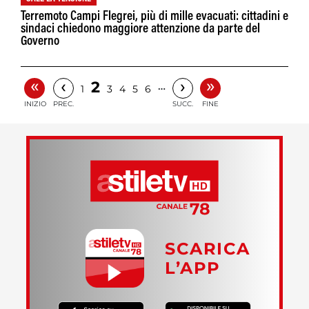
Terremoto Campi Flegrei, più di mille evacuati: cittadini e
sindaci chiedono maggiore attenzione da parte del
Governo
«
»
‹
›
2
…
1
3
4
5
6
INIZIO
PREC.
SUCC.
FINE
SCARICA
L’APP