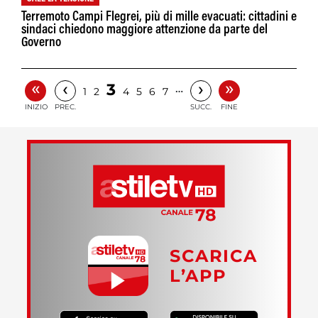
Terremoto Campi Flegrei, più di mille evacuati: cittadini e
sindaci chiedono maggiore attenzione da parte del
Governo
«
»
‹
›
3
…
1
2
4
5
6
7
INIZIO
PREC.
SUCC.
FINE
SCARICA
L’APP