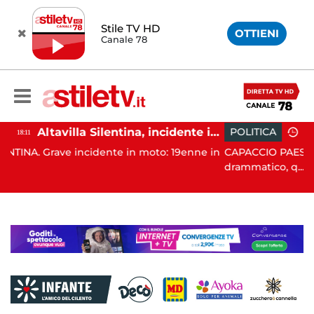
Stile TV HD
OTTIENI
Canale 78
Altavilla Silentina, incidente in moto nella notte: 19enne in prognosi riservata
POLITICA
19:43
nte in moto: 19enne in
CAPACCIO PAESTUM. È stato un Consig
drammatico, q...